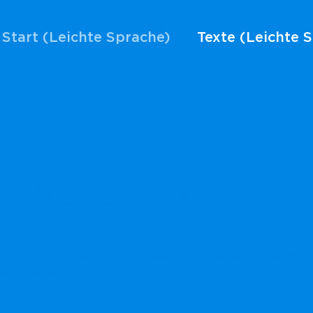
Start (Leichte Sprache)
Texte (Leichte 
d welcome
 um meinen Beruf. Mein Beruf ist Texte schreiben
 verbessern.