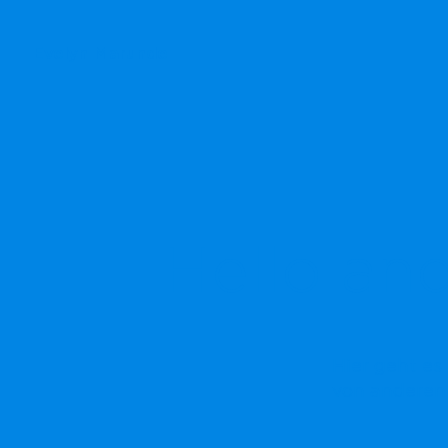
Evelyn Marunde
Hello an
Hier geht es
von anderen