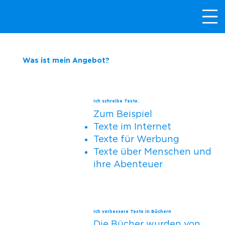
Evelyn Marunde
Was ist mein Angebot?
Hallo und willkommen
Hier geht es um meinen Beruf. Mein
Ich schreibe Texte.
Beruf ist Texte schreiben. Und Texte von
Zum Beispiel
anderen verbessern.
Texte im Internet
Texte für Werbung
Texte über Menschen und
ihre Abenteuer
Ich verbessere Texte in Büchern
Die Bücher wurden von